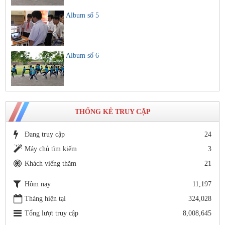
Album số 5
Album số 6
THỐNG KÊ TRUY CẬP
Đang truy cập
24
Máy chủ tìm kiếm
3
Khách viếng thăm
21
Hôm nay
11,197
Tháng hiện tại
324,028
Tổng lượt truy cập
8,008,645